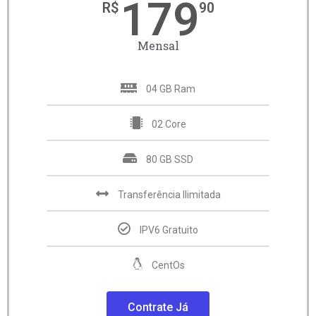
179
R$
90
Mensal
04 GB Ram
02 Core
80 GB SSD
Transferência Ilimitada
IPV6 Gratuito
CentOs
Contrate Já