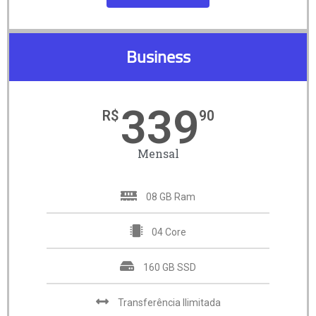
Business
339
R$
90
Mensal
08 GB Ram
04 Core
160 GB SSD
Transferência Ilimitada