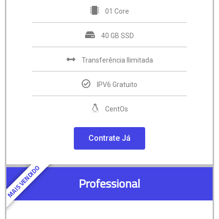
01 Core
40 GB SSD
Transferência Ilimitada
IPV6 Gratuito
CentOs
Contrate Já
MAIS VENDIDO
Professional